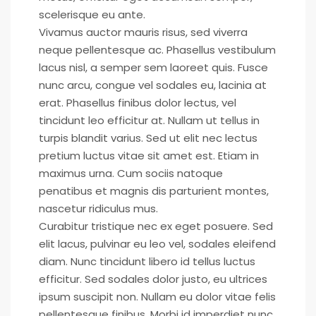
scelerisque eu ante.
Vivamus auctor mauris risus, sed viverra
neque pellentesque ac. Phasellus vestibulum
lacus nisl, a semper sem laoreet quis. Fusce
nunc arcu, congue vel sodales eu, lacinia at
erat. Phasellus finibus dolor lectus, vel
tincidunt leo efficitur at. Nullam ut tellus in
turpis blandit varius. Sed ut elit nec lectus
pretium luctus vitae sit amet est. Etiam in
maximus urna. Cum sociis natoque
penatibus et magnis dis parturient montes,
nascetur ridiculus mus.
Curabitur tristique nec ex eget posuere. Sed
elit lacus, pulvinar eu leo vel, sodales eleifend
diam. Nunc tincidunt libero id tellus luctus
efficitur. Sed sodales dolor justo, eu ultrices
ipsum suscipit non. Nullam eu dolor vitae felis
pellentesque finibus. Morbi id imperdiet nunc,